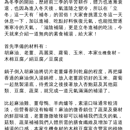
為冬季的開始，歷經前三季的辛苦耕作，體力也逐漸衰
退，也因為進入冬天後，氣溫隨之變冷，所以在「立
冬」這一天有「補冬」的習俗！大家會挑選立冬這一天
休息一下，加以進補、吃點好料恢復元氣，也能抵禦逐
漸寒冷的天氣，「滋陰補陽」更是立冬進補的吃法，今
天就來介紹一道無肉的素食補湯，給大家！
首先準備的材料有：
胡麻油、老薑、高麗菜、蘿蔔、玉米、本家
生機
食材－
木棉豆腐／絹豆腐／豆腐皮
鍋子倒入胡麻油將切片老薑爆香到乾扁的程度，再把爆
香過的麻油倒入湯鍋裡，放入老薑跟切好的玉米、蘿蔔
一起熬製湯底，待煮滾之後接著放入杏
鮑
菇及其他菇
類、豆腐、蔬菜，就完成一道元氣滿滿的補湯了。
比起麻油雞、薑母鴨、羊肉爐等，素湯口味通常較清
淡，但營養卻沒有輸喔！麻油的微香鎖住了蔬菜及藥材
的鮮甜味道，老薑微微嗆辣卻可以補補我們流失的氣，
菇類、蔬菜補補我們人體所需的膳食纖維及增加了這道
補湯的口感，本家生機食材的木棉豆腐富含豐富的植物