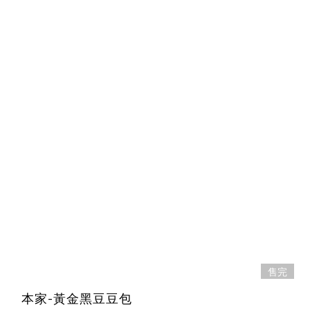
售完
本家-黃金黑豆豆包