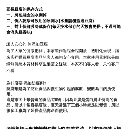
延長豆腐的保存方式
一、將包裝盒的水倒掉
二、倒入乾淨可飲用的冰開水(水量請覆蓋過豆腐)
三、封上保鮮膜冷藏保存(每天換水保存的天數會更長，不過可能
會流失豆香味)
讓人安心的 
無添加豆腐
為了大家的健康把關，本家製作過程全程開放、透明化呈現，讓
來店裡購買豆腐產品的客人都夠安心食用。本家使用器材階是白
鐵無傳統木質材料孳生細菌之疑濾，本家不怕客人看，只怕客戶
不看!
為什麼要
添加防腐劑
?
防腐劑是為了防止食品因微生物引起的腐敗、變敗為目的所使
用。
這是市面上最普遍的食品𣵚加物，因為豆腐是蛋白質比例高的食
品，所以非常容易腐敗，夏天常溫下三個小時就足以變質，所以
很多工廠為了延長產品壽命而使用。
※營養標示數據若與包裝上略有差異時，以實際包裝上標