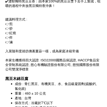
✔️濃郁獨特黑豆豆香：由本家100%的黑豆豆漿下去手工製成，咀
嚼的過程中奔放黑豆獨特香沖鼻！
建議料理方式 : 
👉
煎
👉
炒
👉
紅燒
👉
炸
👉
滷
入菜隨和度就彷彿蔥薑蒜一樣，成為家庭冰箱常備
本家生機獲得四大認證: ISO22000國際品保認證, HACCP食品安
全管制系統認證, 慈心有機驗證股份有限公司, 慈悅國際股份有限
公司雙潔淨標章
黑豆木綿豆腐
成份 : 青仁黑豆、有機黃豆、水、食品級凝固劑(硫酸鈣、
氯化鎂)
重量：460 ± 10 公克
產地 : 台灣
7
保存方式 : 冷藏於
℃
以下