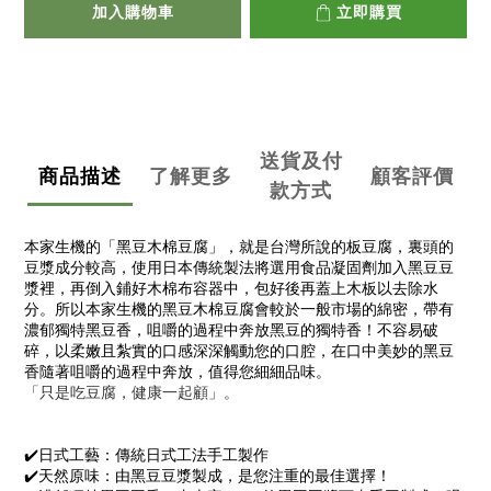
加入購物車
立即購買
送貨及付
商品描述
了解更多
顧客評價
款方式
本家生機的「黑豆木棉豆腐」，就是台灣所說的板豆腐，裏頭的
豆漿成分較高，使用日本傳統製法將選用食品凝固劑加入黑豆豆
漿裡，再倒入鋪好木棉布容器中，包好後再蓋上木板以去除水
分。所以本家生機的
黑豆
木棉豆腐會較於一般市場的綿密，帶有
濃郁獨特黑豆香，咀嚼的過程中奔放黑豆的獨特香！不容易破
碎，以柔嫩且紮實的口感深深觸動您的口腔，在口中美妙的黑豆
香隨著咀嚼的過程中奔放，值得您細細品味。
「只是吃豆腐，健康一起顧」。
✔️日式工藝：傳統日式工法手工製作
✔️天然原味：由黑豆豆漿製成，是您注重的最佳選擇！