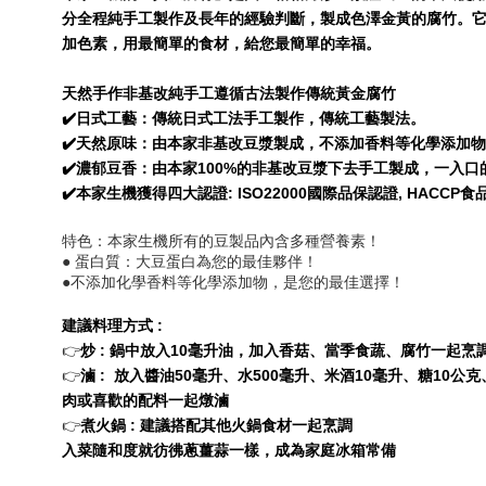
分全程純手工製作及長年的經驗判斷，製成色澤金黃的腐竹。
加色素，用最簡單的食材，給您最簡單的幸福。
天然手作非基改純手工遵循古法製作傳統黃金腐竹
✔️日式工藝：傳統日式工法手工製作，傳統工藝製法。
✔️天然原味：由本家非基改豆漿製成，不添加香料等化學添加
✔️濃郁豆香：由本家100%的非基改豆漿下去手工製成，一入
✔️本家生機獲得四大認證: ISO22000國際品保認證, HACCP食
特色：本家生機所有的豆製品內含多種營養素！
● 蛋白質：大豆蛋白為您的最佳夥伴！
●不添加化學香料等化學添加物，是您的最佳選擇！
建議料理方式 : 
👉
炒 : 
鍋中放入10毫升油，加入香菇、當季食蔬、腐竹一起烹
👉
滷 :  
放入醬油50毫升、水500毫升、米酒10毫升、糖10
肉或喜歡的配料一起燉滷
👉
煮
火鍋 : 
建議搭配其他火鍋食材一起烹調
入菜隨和度就彷彿蔥薑蒜一樣，成為家庭冰箱常備