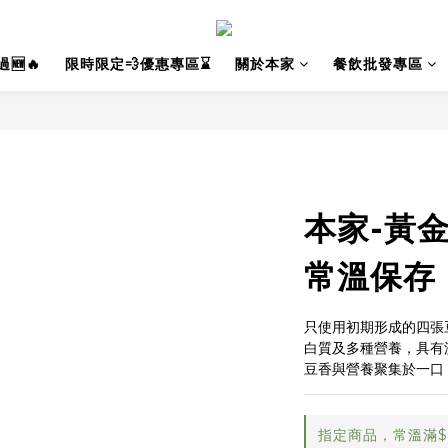
🆕🔥
限時限定💨優惠專區⌛
關於本家
餐飲批發專區
本家-黃金腐
常溫保存 
只使用初期形成的四張
白質及多種營養，具有
豆香與營養聚集於一口
指定商品，常溫滿$