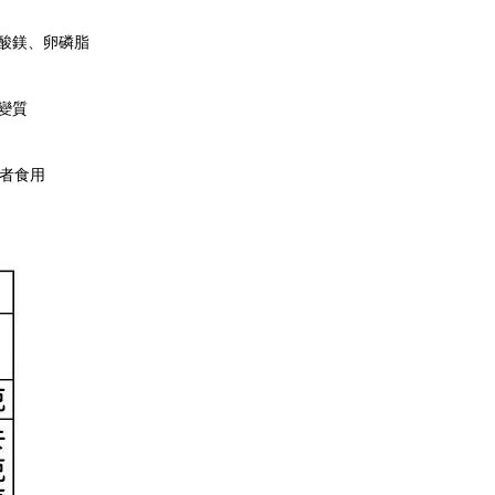
酸鎂、卵磷脂
變質
者食用