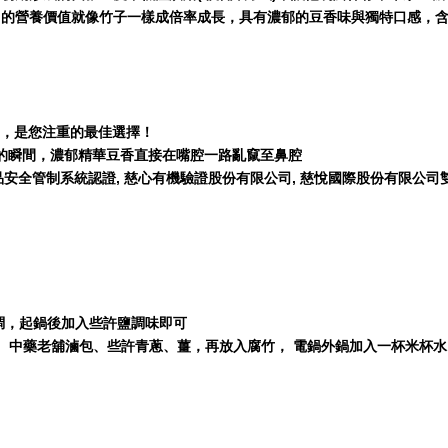
它的營養價值就像竹子一樣成倍率成長，具有濃郁的豆香味與獨特口感，
物，是您注重的最佳選擇！
口的瞬間，濃郁精華豆香直接在嘴腔一路亂竄至鼻腔
品安全管制系統認證, 慈心有機驗證股份有限公司, 慈悅國際股份有限公司雙潔淨標章! 
調，起鍋後加入些許鹽調味即可
公克、中藥老舖滷包、些許青蔥、薑，再放入腐竹， 電鍋外鍋加入一杯米杯水