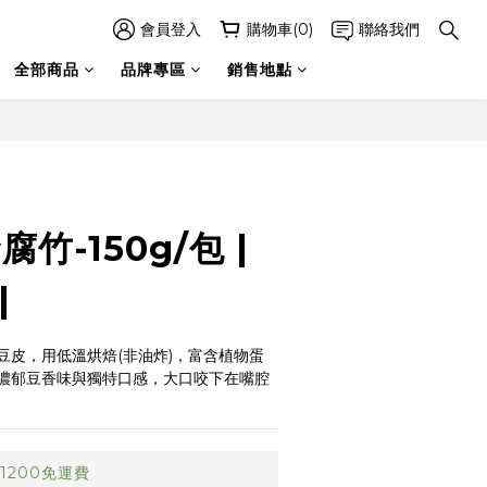
會員登入
購物車(0)
聯絡我們
全部商品
品牌專區
銷售地點
立即購買
竹-150g/包 |
|
豆皮，用低溫烘焙(非油炸)，富含植物蛋
濃郁豆香味與獨特口感，大口咬下在嘴腔
1200免運費