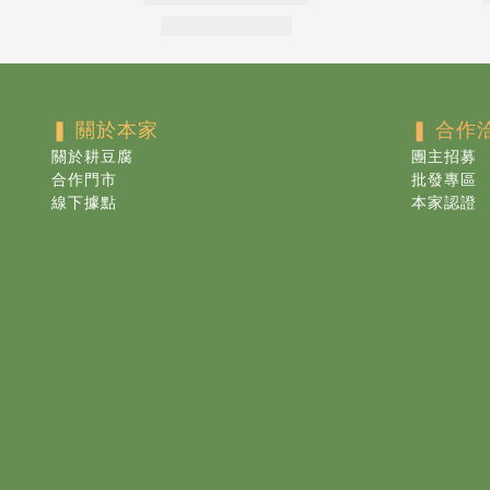
❚ 關於本家
❚ 合作
關於耕豆腐
團主招募
合作門市
批發專區
線下據點
本家認證