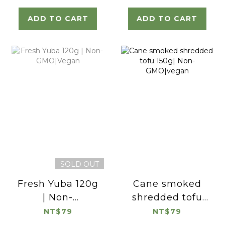
ADD TO CART
ADD TO CART
SOLD OUT
Fresh Yuba 120g
Cane smoked
| Non-
shredded tofu
GMO|Vegan
150g| Non-
NT$79
NT$79
GMO|vegan