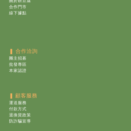
關於耕豆腐
合作門市
線下據點
❚ 合作洽詢
團主招募
批發專區
本家認證
❚
顧客服務
運送服務
付款方式
退換貨政策
防詐騙宣導