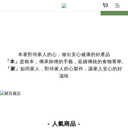
prev
next
本著對待家人的心，做出安心健康的好產品
是根本，傳承師傅的手藝，延續傳統的食物菁華,
「本」
如同家人，對待家人的心製作，讓家人安心的好
「家」
滋味
- 人氣商品 -