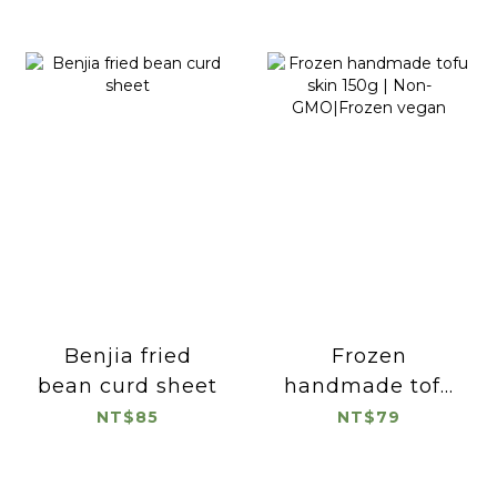
Benjia fried
Frozen
bean curd sheet
handmade tofu
skin 150g | Non-
NT$85
NT$79
GMO|Frozen
vegan