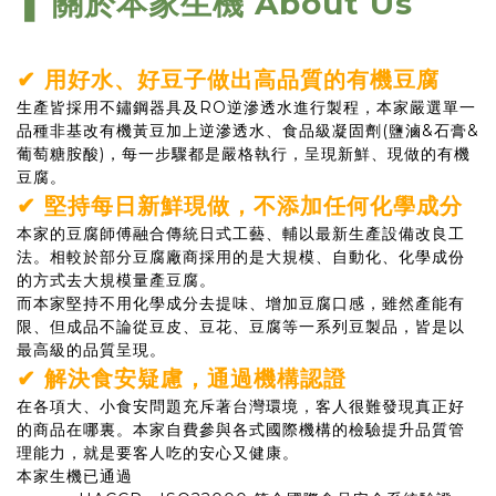
關於本家生機 About Us
❚
✔ 用好水、好豆子做出高品質的有機豆腐
生產皆採用不鏽鋼器具及RO逆滲透水進行製程，本家嚴選單一
品種非基改有機黃豆加上逆滲透水、食品級凝固劑(鹽滷&石膏&
葡萄糖胺酸)，每一步驟都是嚴格執行，呈現新鮮、現做的有機
豆腐。
✔ 堅持每日新鮮現做，不添加任何化學成分
本家的豆腐師傅融合傳統日式工藝、輔以最新生產設備改良工
法。相較於部分豆腐廠商採用的是大規模、自動化、化學成份
的方式去大規模量產豆腐。
而本家堅持不用化學成分去提味、增加豆腐口感，雖然產能有
限、但成品不論從豆皮、豆花、豆腐等一系列豆製品，皆是以
最高級的品質呈現。
✔
解決食安疑慮，通過機構認證
在各項大、小食安問題充斥著台灣環境，客人很難發現真正好
的商品在哪裏。本家自費參與各式國際機構的檢驗提升品質管
理能力，就是要客人吃的安心又健康。
本家生機已通過