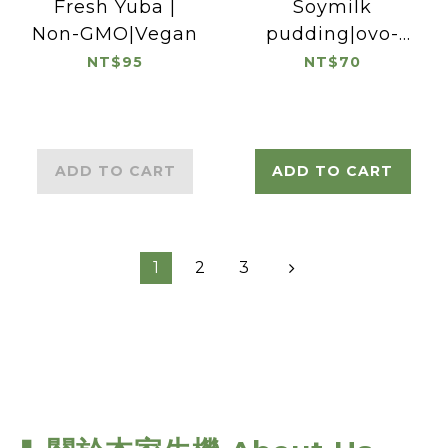
Fresh Yuba |
Soymilk
Non-GMO|Vegan
pudding|ovo-
lacto vegetarian
NT$95
NT$70
ADD TO CART
ADD TO CART
1
2
3