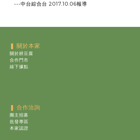
---中台綜合台 2017.10.06報導
❚ 關於本家
關於耕豆腐
合作門市
線下據點
❚ 合作洽詢
團主招募
批發專區
本家認證