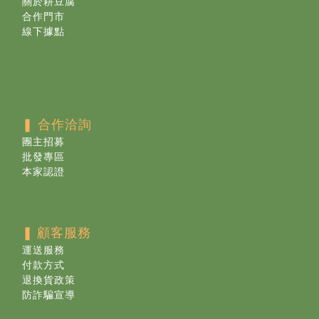
關於耕豆腐
合作門市
線下據點
❚ 合作洽詢
團主招募
批發專區
本家認證
❚
顧客服務
運送服務
付款方式
退換貨政策
防詐騙宣導