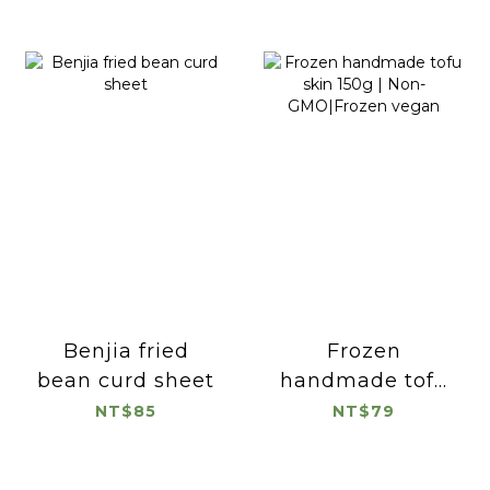
Benjia fried
Frozen
bean curd sheet
handmade tofu
skin 150g | Non-
NT$85
NT$79
GMO|Frozen
vegan