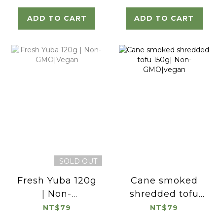
ADD TO CART
ADD TO CART
SOLD OUT
Fresh Yuba 120g
Cane smoked
| Non-
shredded tofu
GMO|Vegan
150g| Non-
NT$79
NT$79
GMO|vegan