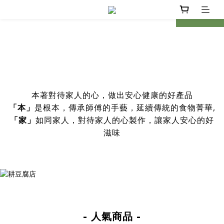
prev
next
本著對待家人的心，做出安心健康的好產品
是根本，傳承師傅的手藝，延續傳統的食物菁華,
「本」
如同家人，對待家人的心製作，讓家人安心的好
「家」
滋味
- 人氣商品 -