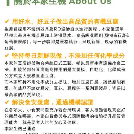
關於本家生機 About Us
❚
✔ 用好水、好豆子做出高品質的有機豆腐
生產皆採用不鏽鋼器具及RO逆滲透水進行製程，本家嚴選單一
品種非基改有機黃豆加上逆滲透水、食品級凝固劑(鹽滷&石膏&
葡萄糖胺酸)，每一步驟都是嚴格執行，呈現新鮮、現做的有機
豆腐。
✔ 堅持每日新鮮現做，不添加任何化學成分
本家的豆腐師傅融合傳統日式工藝、輔以最新生產設備改良工
法。相較於部分豆腐廠商採用的是大規模、自動化、化學成份
的方式去大規模量產豆腐。
而本家堅持不用化學成分去提味、增加豆腐口感，雖然產能有
限、但成品不論從豆皮、豆花、豆腐等一系列豆製品，皆是以
最高級的品質呈現。
✔
解決食安疑慮，通過機構認證
在各項大、小食安問題充斥著台灣環境，客人很難發現真正好
的商品在哪裏。本家自費參與各式國際機構的檢驗提升品質管
理能力，就是要客人吃的安心又健康。
本家生機已通過