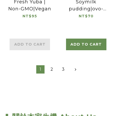
Fresh Yuba |
Soymilk
Non-GMO|Vegan
pudding|ovo-
lacto vegetarian
NT$95
NT$70
ADD TO CART
ADD TO CART
1
2
3