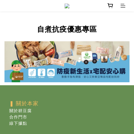
自煮抗疫優惠專區
❚ 關於本家
關於耕豆腐
合作門市
線下據點