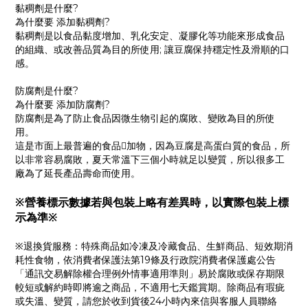
黏稠劑是什麼?
為什麼要 添加黏稠劑?
黏稠劑是以食品黏度增加、乳化安定、凝膠化等功能來形成食品
的組織、或改善品質為目的所使用; 讓豆腐保持穩定性及滑順的口
感。
防腐劑是什麼?
為什麼要 添加防腐劑?
防腐劑是為了防止食品因微生物引起的腐敗、變敗為目的所使
用。
這是市面上最普遍的食品𣵚加物，因為豆腐是高蛋白質的食品，所
以非常容易腐敗，夏天常溫下三個小時就足以變質，所以很多工
廠為了延長產品壽命而使用。
※營養標示數據若與包裝上略有差異時，以實際包裝上標
示為準※
※退換貨服務：特殊商品如冷凍及冷藏食品、生鮮商品、短效期消
耗性食物，依消費者保護法第19條及行政院消費者保護處公告
「通訊交易解除權合理例外情事適用準則」易於腐敗或保存期限
較短或解約時即將逾之商品，不適用七天鑑賞期。除商品有瑕疵
或失溫、變質，請您於收到貨後24小時內來信與客服人員聯絡