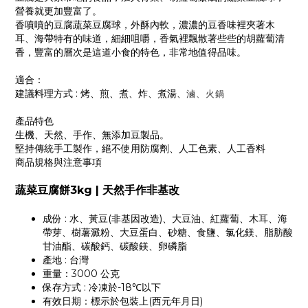
營養就更加豐富了。
香噴噴的豆腐蔬菜豆腐球，外酥內軟，濃濃的豆香味裡夾著木
耳、海帶特有的味道，細細咀嚼，香氣裡飄散著些些的胡蘿蔔清
香，豐富的層次是這道小食的特色，非常地值得品味。
適合：
建議料理方式 : 烤、煎、煮、炸、煮湯、
滷、火鍋
產品特色
生機、天然、手作、無添加豆製品。
堅持傳統手工製作，絕不使用防腐劑、人工色素、人工香料
商品規格與注意事項
蔬菜豆腐餅3kg | 天然手作非基改
成份 : 水、黃豆(非基因改造)、大豆油、紅蘿蔔、木耳、海
帶芽、樹薯澱粉、大豆蛋白、砂糖、食鹽、氯化鎂、脂肪酸
甘油酯、碳酸鈣、碳酸鎂、卵磷脂
產地 : 台灣
重量：3000 公克
保存方式 : 冷凍於-18℃以下
有效日期：標示於包裝上(西元年月日)