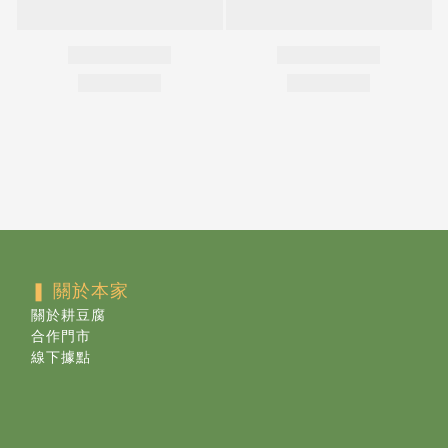
❚ 關於本家
關於耕豆腐
合作門市
線下據點