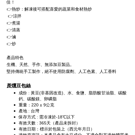
佳！
👉
熱炒：解凍後可搭配喜愛的蔬菜和食材熱炒
👉
涼拌
👉
煮湯
👉
清蒸
👉
滷
👉
炒
產品特色
生機、天然、手作、無添加豆製品。
堅持傳統手工製作，絕不使用防腐劑、人工色素、人工香料
蔗燻豆包絲
成份 : 
黃豆(非基因改造)、水、食鹽、脂肪酸甘油脂、碳酸
鈣、碳酸鎂、卵磷脂
重量：220 ± 9公克
產地 : 台灣
保存方式 : 需冷凍於-18℃以下
有效天數 : 365天（產品未拆封）
有效日期：標示於包裝上（西元年月日）