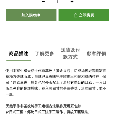
加入購物車
立即購買
送貨及付
商品描述
了解更多
顧客評價
款方式
使用本家生機天然手作非基改「黃金豆包」切成絲後經過獨家蔗
糖秘方煙燻而成，蔗燻與豆香味完美體現出相輔相成的精神，保
留了原始豆香，燻黃色的外表配上了滑順有嚼勁的口感，一入口
衝至鼻腔的是煙燻味，吞入喉回甘的是豆香味，這味回甘，並不
一般。
天然手作非基改純手工遵循古法製作蔗燻豆包絲
✔️日式工藝：傳統日式工法手工製作，傳統工藝製法。