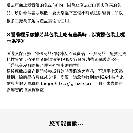
這是市面上最普遍的食品𣵚加物，因為豆腐是蛋白質比例高的食
品，所以非常容易腐敗，夏天常溫下三個小時就足以變質，所以
很多工廠為了延長產品壽命而使用。
※營養標示數據若與包裝上略有差異時，以實際包裝上標
示為準※
※退換貨服務：特殊商品如冷凍及冷藏食品、生鮮商品、短效期消
耗性食物，依消費者保護法第19條及行政院消費者保護處公告
「通訊交易解除權合理例外情事適用準則」
易於腐敗或保存期限較短或解約時即將逾之商品，不適用七天鑑
賞期。除商品有瑕疵或失溫、變質，請您於收到貨後24小時內來
信與客服人員聯絡 benjia168.co@gmail.com
，逾期未告知將
影響您的退換貨權益。
您可能喜歡...