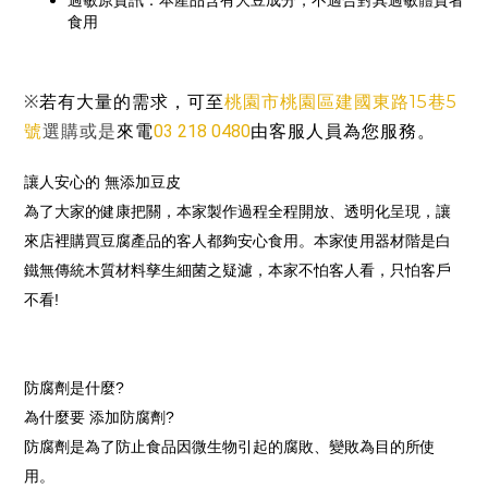
過敏原資訊：本產品含有大豆成分，不適合對其過敏體質者
食用
桃園市桃園區建國東路15巷5
※
若有大量的需求，可至
號
03 218 0480
由客服人員為您服務。
選購或是
來電
讓人安心的 無添加豆皮
為了大家的健康把關，本家製作過程全程開放、透明化呈現，讓
來店裡購買豆腐產品的客人都夠安心食用。本家使用器材階是白
鐵無傳統木質材料孳生細菌之疑濾，本家不怕客人看，只怕客戶
不看!
防腐劑是什麼?
為什麼要 添加防腐劑?
防腐劑是為了防止食品因微生物引起的腐敗、變敗為目的所使
用。