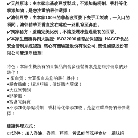
✔️天然原味：由本家非基改豆漿製成，不添加黏稠劑、香料等化
學添加物，是您注重的最佳選擇！
✔️濃郁豆香：由本家100%的非基改豆漿下去手工製成，一入口的
瞬間，濃郁精華豆香直接在嘴腔一路亂竄至鼻腔。
✔️獨家秘方：蔗糖完美比例，不讓蔗燻味蓋過最初的豆香。
✔️本家生機獲得四大認證: ISO22000國際品保認證, HACCP食品
安全管制系統認證, 慈心有機驗證股份有限公司, 慈悅國際股份有
限公司雙潔淨標章!  
特色：本家生機所有的豆製品內含多種營養素是您維持健康的好
夥伴！
● 蛋白質：大豆蛋白為您的最佳夥伴！
●膳食纖維：腸道順暢，做好體內環保！
●大豆異黃酮：
●卵磷脂：
●富含電解質：
●不添加化學黏稠劑、香料等化學添加物，是您注重成份的最佳選
擇！
建議料理方式 : 
👉
涼拌：加入香油、香菜、芹菜、黃瓜絲等涼拌食材，風味絕