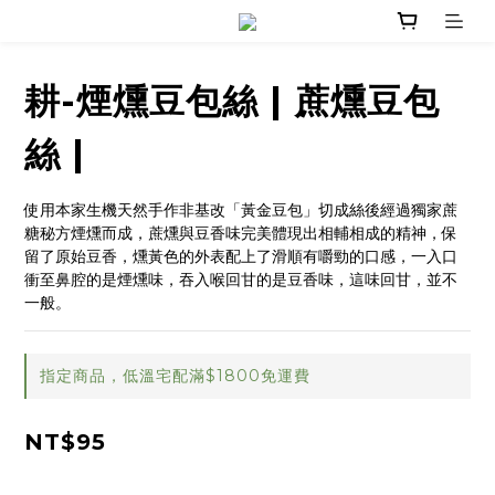
耕-煙燻豆包絲 | 蔗燻豆包
絲 |
使用本家生機天然手作非基改「黃金豆包」切成絲後經過獨家蔗
糖秘方煙燻而成，蔗燻與豆香味完美體現出相輔相成的精神，保
留了原始豆香，燻黃色的外表配上了滑順有嚼勁的口感，一入口
衝至鼻腔的是煙燻味，吞入喉回甘的是豆香味，這味回甘，並不
一般。
指定商品，低溫宅配滿$1800免運費
NT$95