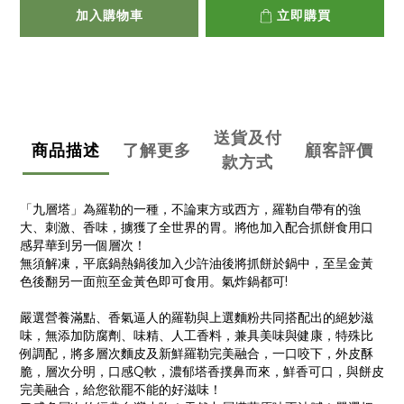
加入購物車
立即購買
送貨及付
商品描述
了解更多
顧客評價
款方式
「九層塔」為羅勒的一種，不論東方或西方，羅勒自帶有的強
大、刺激、香味，擄獲了全世界的胃。將他加入配合抓餅食用口
感昇華到另一個層次！
無須解凍，平底鍋熱鍋後加入少許油後將抓餅於鍋中，至呈金黃
色後翻另一面煎至金黃色即可食用。氣炸鍋都可!
嚴選營養滿點、香氣逼人的羅勒與上選麵粉共同搭配出的絕妙滋
味，無添加防腐劑、味精、人工香料，兼具美味與健康，特殊比
例調配，將多層次麵皮及新鮮羅勒完美融合，一口咬下，外皮酥
脆，層次分明，口感Q軟，濃郁塔香撲鼻而來，鮮香可口，與餅皮
完美融合，給您欲罷不能的好滋味！