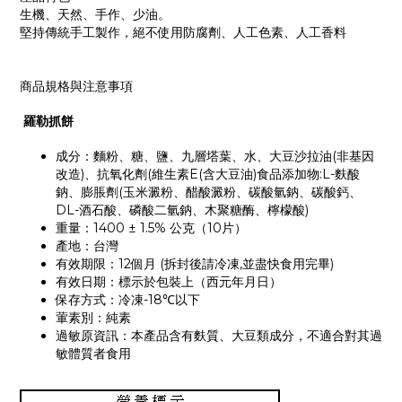
生機、天然、手作、少油。
堅持傳統手工製作，絕不使用防腐劑、人工色素、人工香料
商品規格與注意事項
羅勒抓餅
成分：麵粉、糖、鹽、九層塔葉、水、大豆沙拉油(非基因
改造)、抗氧化劑(維生素E(含大豆油)食品添加物:L-麩酸
鈉、膨脹劑(玉米澱粉、醋酸澱粉、碳酸氫鈉、碳酸鈣、
DL-酒石酸、磷酸二氫鈉、木聚糖酶、檸檬酸)
重量：1400 ± 1.5% 公克（10片）
產地：台灣
有效期限：12個月 (拆封後請冷凍,並盡快食用完畢)
有效日期：標示於包裝上（西元年月日）
保存方式：冷凍-18℃以下
葷素別：純素
過敏原資訊：本產品含有麩質、大豆類成分，不適合對其過
敏體質者食用