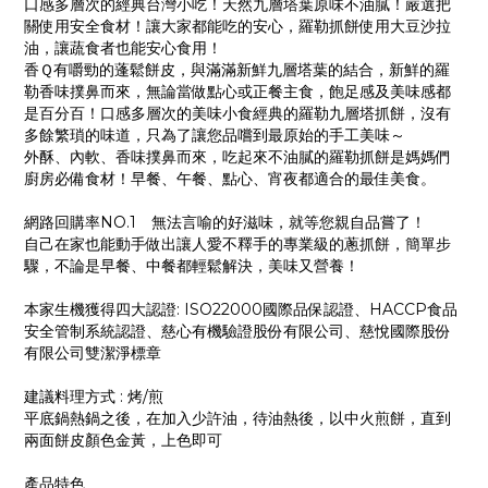
口感多層次的經典台灣小吃！天然九層塔葉原味不油膩！嚴選把
關使用安全食材！讓大家都能吃的安心，羅勒抓餅使用大豆沙拉
油，讓蔬食者也能安心食用！
香Ｑ有嚼勁的蓬鬆餅皮，與滿滿新鮮九層塔葉的結合，新鮮的羅
勒香味撲鼻而來，無論當做點心或正餐主食，飽足感及美味感都
是百分百！口感多層次的美味小食經典的羅勒九層塔抓餅，沒有
多餘繁瑣的味道，只為了讓您品嚐到最原始的手工美味～
外酥、內軟、香味撲鼻而來，吃起來不油膩的羅勒抓餅是媽媽們
廚房必備食材！早餐、午餐、點心、宵夜都適合的最佳美食。
網路回購率NO.1 無法言喻的好滋味，就等您親自品嘗了！
自己在家也能動手做出讓人愛不釋手的專業級的蔥抓餅，簡單步
驟，不論是早餐、中餐都輕鬆解決，美味又營養！
本家生機獲得四大認證: ISO22000國際品保認證、HACCP食品
安全管制系統認證、慈心有機驗證股份有限公司、慈悅國際股份
有限公司雙潔淨標章
建議料理方式 : 烤/煎
平底鍋熱鍋之後，在加入少許油，待油熱後，以中火煎餅，直到
兩面餅皮顏色金黃，上色即可
產品特色