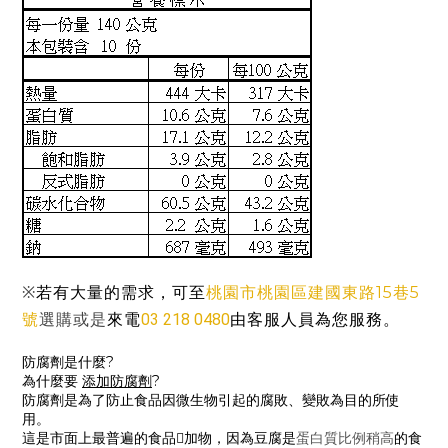
桃園市桃園區建國東路15巷5
※
若有大量的需求，可至
號
03 218 0480
由客服人員為您服務。
選購或是
來電
防腐劑是什麼?
為什麼要
添加防腐劑
?
防腐劑是為了防止食品因微生物引起的腐敗、變敗為目的所使
用。
這是市面上最普遍的食品𣵚加物，因為豆腐是
蛋白質比例稍高
的食