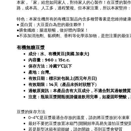
本家，「家」給您如同家人，對待家人的心製作！在豆漿的製作
路，成本高、人工多，過程繁複。但本家注重，所以本家堅持
特色：本家生機所有的有機豆製品內含多種營養素是您維持健
● 蛋白質：大豆蛋白為您的最佳夥伴！
●膳食纖維：腸道順暢，做好體內環保！
●不添加消泡劑、黏稠劑、香料等化學添加物，是您注重的最佳
有機無糖豆漿
:
(
)
成分
水、有機黃豆
美國.加拿大
960
15c.c.
內容量：
±
7
保存方法：冷藏
℃以下
產地：台灣。
(
)
有效日期：標示於包裝上
西元年月日
14
有效期限：
天（產品未拆封狀態下）
過敏原資訊：本產品含有大豆成分，不適合對其過敏體質
注意：瓶裝豆漿開瓶後請儘速飲用完畢，如凝固即變酸，
豆漿的保存方法
℃是豆漿最適合存放的溫度，請勿將豆漿放於冷凍庫
0~4
最好不要把豆漿放置冰箱門(開關頻率高易失溫怕豆漿變質
若是新型冰箱有節能鍵，請勿開啟，否則豆漿會變質