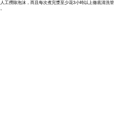
人工撈除泡沫，而且每次煮完漿至少花3小時以上徹底清洗管
準。