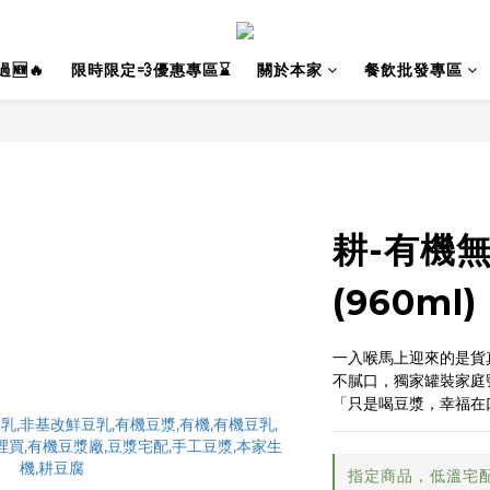
🆕🔥
限時限定💨優惠專區⌛
關於本家
餐飲批發專區
耕-有機
(960ml)
一入喉馬上迎來的是貨
不膩口，獨家罐裝家庭
「只是喝豆漿，幸福在
指定商品，低溫宅配