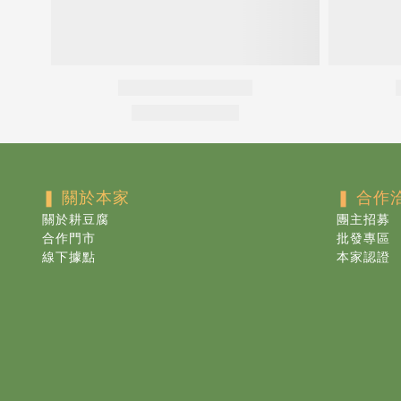
❚ 關於本家
❚ 合作
關於耕豆腐
團主招募
合作門市
批發專區
線下據點
本家認證