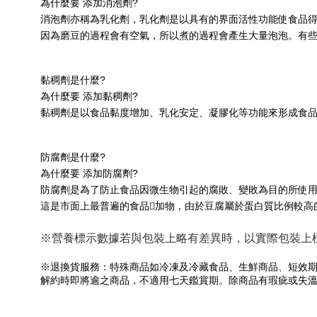
為什麼要 
添加消泡劑
?
消泡劑亦稱為乳化劑，乳化劑是以具有的界面活性功能使食品
因為磨豆的過程會有空氣，所以煮的過程會產生大量泡泡。有些
黏稠劑是什麼?
為什麼要 
添加黏稠劑
?
黏稠劑是以食品黏度增加、乳化安定、凝膠化等功能來形成食品
防腐劑是什麼?
為什麼要 
添加防腐劑
?
防腐劑是為了防止食品因微生物引起的腐敗、變敗為目的所使
這是市面上最普遍的食品𣵚加物，由於豆腐屬於蛋白質比例較
※營養標示數據若與包裝上略有差異時，以實際包裝上
※退換貨服務：特殊商品如冷凍及冷藏食品、生鮮商品、短效期
解約時即將逾之商品，不適用七天鑑賞期。除商品有瑕疵或失溫、變質，