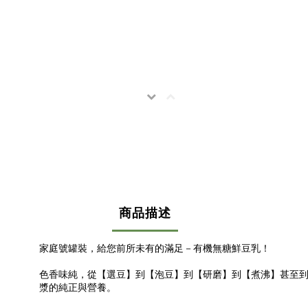
商品描述
家庭號罐裝，給您前所未有的滿足－有機無糖鮮豆乳！
色香味純，從【選豆】到【泡豆】到【研磨】到【煮沸】甚至
漿的純正與營養。