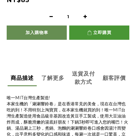
NT$85
加入購物車
立即購買
送貨及付
商品描述
了解更多
顧客評價
款方式
唯一MIT台灣生產製造!
本家生機的「涮涮響鈴卷」是在香港常見的美食，現在在台灣也
吃的到！不用特別上淘寶買，在本家生機就買的到！唯一MIT台
灣生產製造使用食品級非基因改造黃豆手工製成，使用大豆油油
炸而成，酥脆滑嫩的湯底好朋友！下鍋3秒即可進入您的嘴巴！火
鍋、湯品涮上三秒，煮鍋、泡麵的涮涮響鈴卷口感會因湯汁而變
化，出乎意料多變化的口感和味道，每涮一次就是一口驚喜，立