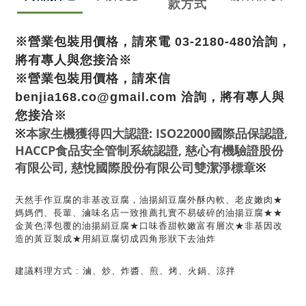
款方式
※營業包裝用價格，請來電 03-2180-480洽詢，
將有專人與您接洽※
※營業包裝用價格，請來信 
benjia168.co@gmail.com 洽詢，將有專人與
您接洽※
本家生機獲得四大認證: ISO22000國際品保認證,
※
HACCP食品安全管制系統認證, 慈心有機驗證股份
有限公司, 慈悅國際股份有限公司雙潔淨標章
※
天然手作豆腐的非基改豆腐，油揚絹豆腐外酥內軟、老皮嫩肉
★
媽媽們、長輩、滷味名店一致推薦扎實不易破碎的油揚豆腐★★
金黃色澤包覆的油揚絹豆腐★口味香甜軟嫩富有層次★非基因改
造的黃豆製成★用絹豆腐切成四角形狀下去油炸
建議料理方式 : 滷、炒、炸醬、煎、烤、火鍋、涼拌