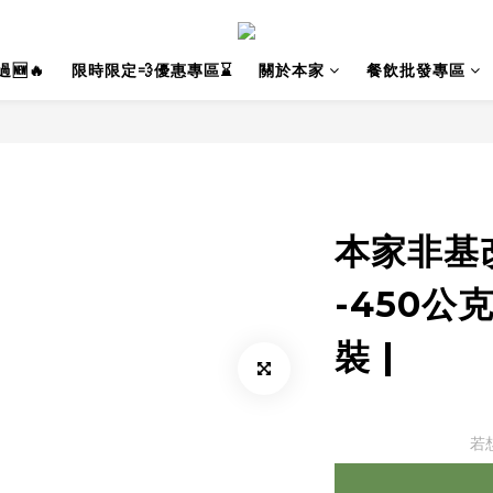
🆕🔥
限時限定💨優惠專區⌛
關於本家
餐飲批發專區
本家非基
-450公
裝 |
若