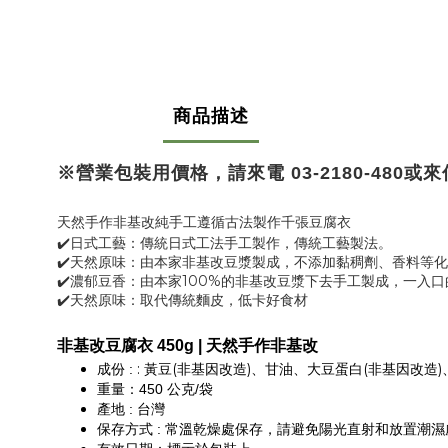
商品描述
※營業包裝用價格，請來電 03-2180-480或
來信
天然手作非基改純手工遵循古法製作千張豆腐衣
✔️日式工藝：傳統日式工法手工製作，傳統工藝製法。
✔️天然原味：由本家非基改豆漿製成，不添加黏稠劑、香料等
✔️濃郁豆香：由本家100%的非基改豆漿下去手工製成，
✔️天然原味：取代傳統麵皮，低卡好食材
非基改豆腐衣 450g
 | 
天然手作非基改
: 黃豆(非基因改造)、
甘油、大豆蛋白(非基因改造
成份 : 
重量：450 公克/袋
產地 : 台灣
常溫乾燥處保存，請避免陽光直射和放置潮濕
保存方式 : 