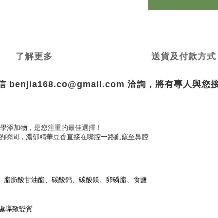
了解更多
送貨及付款方式
 benjia168.co@gmail.com 
洽詢，將有專人與您
化學添加物，是您注重的最佳選擇！
一入口的瞬間，濃郁精華豆香直接在嘴腔一路亂竄至鼻腔
)、脂肪酸甘油酯、碳酸鈣、碳酸鎂、卵磷脂、食鹽
處導致變質