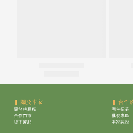
❚ 關於本家
❚ 合作
關於耕豆腐
團主招募
合作門市
批發專區
線下據點
本家認證