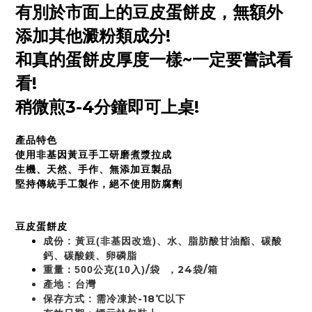
有別於市面上的豆皮蛋餅皮，無額外
添加其他澱粉類成分!
和真的蛋餅皮厚度一樣~一定要嘗試看
看!
稍微煎3-4分鐘即可上桌!
產品特色
使用非基因黃豆手工研磨煮漿拉成
生機、天然、手作、無添加豆製品
堅持傳統手工製作，絕不使用防腐劑
豆皮蛋餅皮
成份 : 
黃豆(非基因改造)、水、脂肪酸甘油酯、碳酸
鈣、碳酸鎂、卵磷脂
/袋  ，24袋/箱
重量：500公克(10入)
產地 : 台灣
-18
保存方式 : 需冷凍於
℃
以下