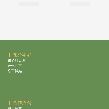
❚ 關於本家
關於耕豆腐
合作門市
線下據點
❚ 合作洽詢
團主招募