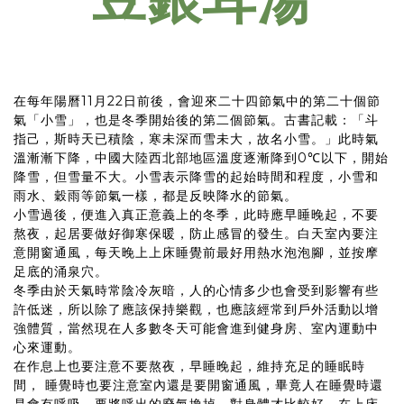
在每年陽曆11月22日前後，會迎來二十四節氣中的第二十個節
氣「小雪」，也是冬季開始後的第二個節氣。古書記載：「斗
指己，斯時天已積陰，寒未深而雪未大，故名小雪。」此時氣
溫漸漸下降，中國大陸西北部地區溫度逐漸降到0℃以下，開始
降雪，但雪量不大。小雪表示降雪的起始時間和程度，小雪和
雨水、穀雨等節氣一樣，都是反映降水的節氣。
小雪過後，便進入真正意義上的冬季，此時應早睡晚起，不要
熬夜，起居要做好御寒保暖，防止感冒的發生。白天室內要注
意開窗通風，每天晚上上床睡覺前最好用熱水泡泡腳，並按摩
足底的涌泉穴。
冬季由於天氣時常陰冷灰暗，人的心情多少也會受到影響有些
許低迷，所以除了應該保持樂觀，也應該經常到戶外活動以增
強體質，當然現在人多數冬天可能會進到健身房、室內運動中
心來運動。
在作息上也要注意不要熬夜，早睡晚起，維持充足的睡眠時
間， 睡覺時也要注意室內還是要開窗通風，畢竟人在睡覺時還