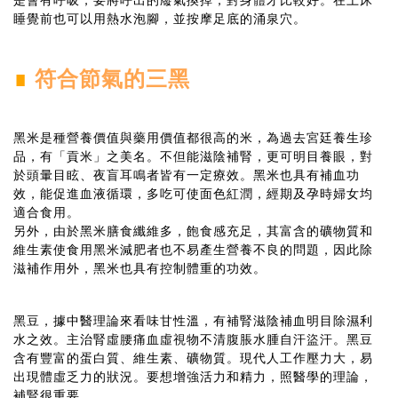
是會有呼吸，要將呼出的廢氣換掉，對身體才比較好。在上床
睡覺前也可以用熱水泡腳，並按摩足底的涌泉穴。
∎
符合節氣的三黑
黑米是種營養價值與藥用價值都很高的米，為過去宮廷養生珍
品，有「貢米」之美名。不但能滋陰補腎，更可明目養眼，對
於頭暈目眩、夜盲耳鳴者皆有一定療效。黑米也具有補血功
效，能促進血液循環，多吃可使面色紅潤，經期及孕時婦女均
適合食用。
另外，由於黑米膳食纖維多，飽食感充足，其富含的礦物質和
維生素使食用黑米減肥者也不易產生營養不良的問題，因此除
滋補作用外，黑米也具有控制體重的功效。
黑豆，據中醫理論來看味甘性溫，有補腎滋陰補血明目除濕利
水之效。主治腎虛腰痛血虛視物不清腹脹水腫自汗盜汗。黑豆
含有豐富的蛋白質、維生素、礦物質。現代人工作壓力大，易
出現體虛乏力的狀況。要想增強活力和精力，照醫學的理論，
補腎很重要。